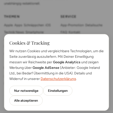
unabhängig redaktionell.
THEMEN
SERVICE
Apple
Apps
Schnäppchen
iOS
App-Promotion
Detailsuche
Technik News
Smartphone
FAQ
Kontakt
App Review
Sonstiges
Tablet
Cookies & Tracking
Mac News
Smartwatch
Wir nutzen Cookies und vergleichbare Technologien, um die
Anleitungen
Gadgets
Seite zuverlässig auszuliefern. Mit Deiner Einwilligung
messen wir Reichweite per
Google Analytics
und zeigen
Werbung über
Google AdSense
(Anbieter: Google Ireland
RECHTLICHES
Ltd., bei Bedarf Übermittlung in die USA). Details und
Impressum
Kontakt
Widerruf in unserer
Datenschutzerklärung
.
Datenschutz
App FAQs
Nur notwendige
Einstellungen
Alle akzeptieren
© 2026 AppTicker News · Als Amazon-Partner verdienen wir an
qualifizierten Verkäufen.