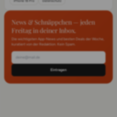
iPhone 18 Pro
Datenschutz
News & Schnäppchen — jeden
Freitag in deiner Inbox.
Die wichtigsten App-News und besten Deals der Woche,
kuratiert von der Redaktion. Kein Spam.
Eintragen