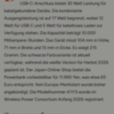
USB-C-Anschluss bietet 30 Watt Leistung für
kabelgebundene Geräte. Die kombinierte
Ausgangsleistung ist auf 17 Watt begrenzt, wobei 12
Watt für USB-C und 5 Watt für kabelloses Laden zur
Verfügung stehen. Die Kapazität beträgt 10.000
Milliampere-Stunden. Das Gerät misst 104 mm in Höhe,
71 mm in Breite und 15 mm in Dicke. Es wiegt 215
Gramm. Die schwarze Farbvariante ist aktuell
verfügbar, während die weiße Version für Herbst 2026
geplant ist. Der Japan-Online-Shop bietet die
Powerbank vorbestellbar für 11.990 Yen, was etwa 65
Euro entspricht. Kein Europa-Marktstart wurde bisher
angekündigt. Die Modellnummer A1113 wurde im
Wireless Power Consortium Anfang 2026 registriert.