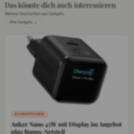
Das könnte dich auch interessieren
Weitere Geschichten aus Gadgets.
Alle Gadgets →
SCHNÄPPCHEN
Anker Nano 45W mit Display im Angebot
plus Bonus-Netzteil