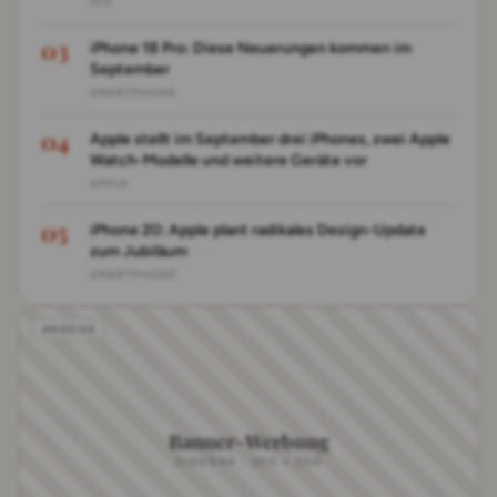
IOS
iPhone 18 Pro: Diese Neuerungen kommen im
September
SMARTPHONE
Apple stellt im September drei iPhones, zwei Apple
Watch-Modelle und weitere Geräte vor
APPLE
iPhone 20: Apple plant radikales Design-Update
zum Jubiläum
SMARTPHONE
Banner-Werbung
SIDEBAR · 300 × 250