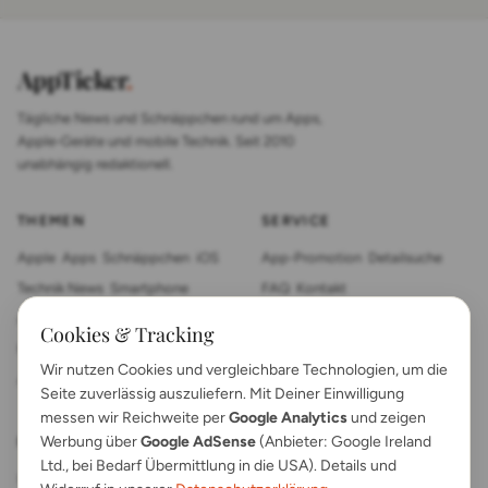
AppTicker
.
Tägliche News und Schnäppchen rund um Apps,
Apple-Geräte und mobile Technik. Seit 2010
unabhängig redaktionell.
THEMEN
SERVICE
Apple
Apps
Schnäppchen
iOS
App-Promotion
Detailsuche
Technik News
Smartphone
FAQ
Kontakt
App Review
Sonstiges
Tablet
Cookies & Tracking
Mac News
Smartwatch
Wir nutzen Cookies und vergleichbare Technologien, um die
Anleitungen
Gadgets
Seite zuverlässig auszuliefern. Mit Deiner Einwilligung
messen wir Reichweite per
Google Analytics
und zeigen
Werbung über
Google AdSense
(Anbieter: Google Ireland
RECHTLICHES
Ltd., bei Bedarf Übermittlung in die USA). Details und
Impressum
Kontakt