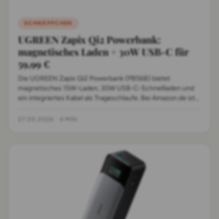
SCHNÄPPCHEN
UGREEN Zapix Qi2 Powerbank:
magnetisches Laden + 30W USB-C für
59,99 €
Die UGREEN Zapix Qi2 Powerbank (PB568) bietet
magnetisches 15W-Laden, 30W USB-C-Schnellladen und
ein integriertes Kabel als Trageschlaufe. Bei Amazon.de ist
das Gerät aktuell für 59,99 € erhältlich.
27.05.2026
·
4 MIN