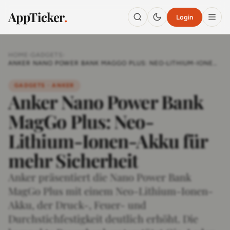
AppTicker
.
Login
HOME
›
GADGETS
›
ANKER NANO POWER BANK MAGGO PLUS: NEO-LITHIUM-IONEN-
AKKU FÜR MEHR SICHERHEIT
GADGETS · ANKER
Anker Nano Power Bank
MagGo Plus: Neo-
Lithium-Ionen-Akku für
mehr Sicherheit
Anker präsentiert die Nano Power Bank
MagGo Plus mit einem Neo-Lithium-Ionen-
Akku, der Druck-, Feuer- und
Durchstichfestigkeit deutlich erhöht. Die