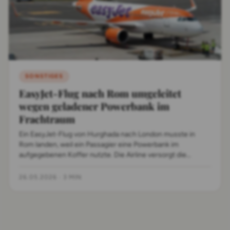
SONSTIGES
EasyJet-Flug nach Rom umgeleitet
wegen geladener Powerbank im
Frachtraum
Ein EasyJet-Flug von Hurghada nach London musste in
Rom landen, weil ein Passagier eine Powerbank im
aufgegebenen Koffer nutzte. Die Airline versorgt die
Reisenden mit Hotels und einem Ersatzflug.
26.05.2026
·
3 MIN