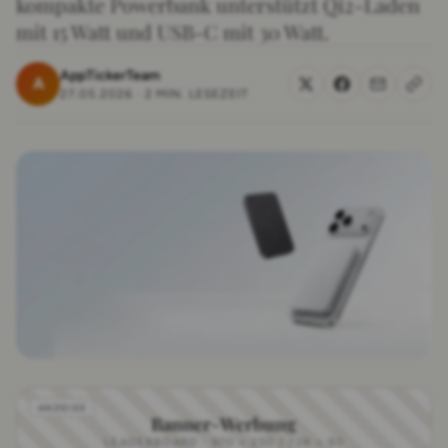
kompakte Powerbank unterstützt Qi2-Laden
mit 15 Watt und USB-C mit 30 Watt.
AppTickerTeam
A
27.05.2026
·
2 MIN. LESEZEIT
Banner-Werbung
LEADERBOARD · 970 × 250 / 728 × 90