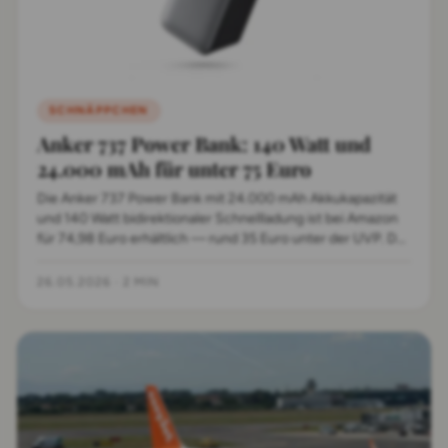
SCHNÄPPCHEN
Anker 737 Power Bank: 140 Watt und
24.000 mAh für unter 75 Euro
Die Anker 737 Power Bank mit 24.000 mAh Akkukapazität
und 140 Watt bidirektionaler Schnellladung ist bei Amazon
für 74,98 Euro erhältlich — rund 35 Euro unter der UVP. Der
reduzierte Preis gilt bis zum 31. Mai 2026.
26.05.2026
·
2 MIN