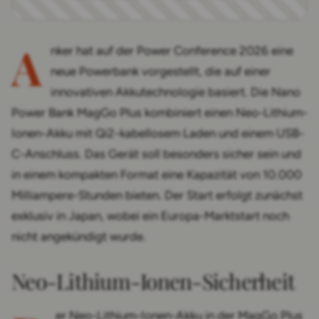
A
nker hat auf der Power Conference 2026 eine
neue Powerbank vorgestellt, die auf einer
innovativen Akkutechnologie basiert. Die Nano
Power Bank MagGo Plus kombiniert einen Neo-Lithium-
Ionen-Akku mit Qi2-kabellosem Laden und einem USB-
C-Anschluss. Das Gerät soll besonders sicher sein und
in einem kompakten Format eine Kapazität von 10.000
Milliampere-Stunden bieten. Der Start erfolgt zunächst
exklusiv in Japan, wobei ein Europa-Marktstart noch
nicht angekündigt wurde.
Neo-Lithium-Ionen-Sicherheit
er Neo-Lithium-Ionen-Akku in der MagGo Plus