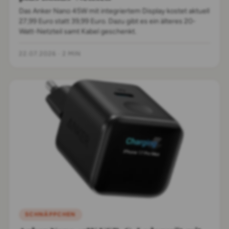
Das Anker Nano 45W mit integriertem Display kostet aktuell
27,99 Euro statt 39,99 Euro. Dazu gibt es ein älteres 20-
Watt-Netzteil samt Kabel geschenkt.
22.07.2026
·
2 MIN
SCHNÄPPCHEN