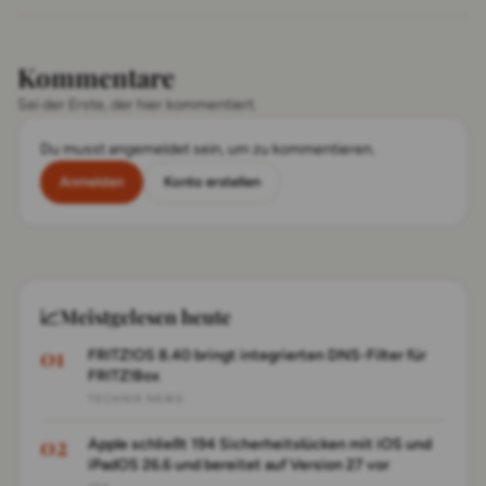
Kommentare
Sei der Erste, der hier kommentiert.
Du musst angemeldet sein, um zu kommentieren.
Anmelden
Konto erstellen
📈
Meistgelesen heute
FRITZ!OS 8.40 bringt integrierten DNS-Filter für
FRITZ!Box
TECHNIK NEWS
Apple schließt 194 Sicherheitslücken mit iOS und
iPadOS 26.6 und bereitet auf Version 27 vor