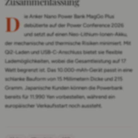
Zusammenfassung
D
ie Anker Nano Power Bank MagGo Plus
debütierte auf der Power Conference 2026
und setzt auf einen Neo-Lithium-Ionen-Akku,
der mechanische und thermische Risiken minimiert. Mit
Qi2-Laden und USB-C-Anschluss bietet sie flexible
Lademöglichkeiten, wobei die Gesamtleistung auf 17
Watt begrenzt ist. Das 10.000-mAh-Gerät passt in eine
schlanke Bauform von 15 Millimetern Dicke und 215
Gramm. Japanische Kunden können die Powerbank
bereits für 11.990 Yen vorbestellen, während ein
europäischer Verkaufsstart noch aussteht.