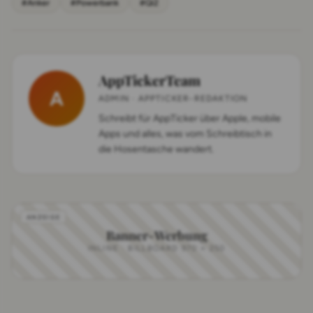
#Anker
#Powerbank
#Qi2
AppTickerTeam
A
ADMIN · APPTICKER-REDAKTION
Schreibt für AppTicker über Apple, mobile
Apps und alles, was vom Schreibtisch in
die Hosentasche wandert.
Banner-Werbung
INLINE · BILLBOARD 970 × 250