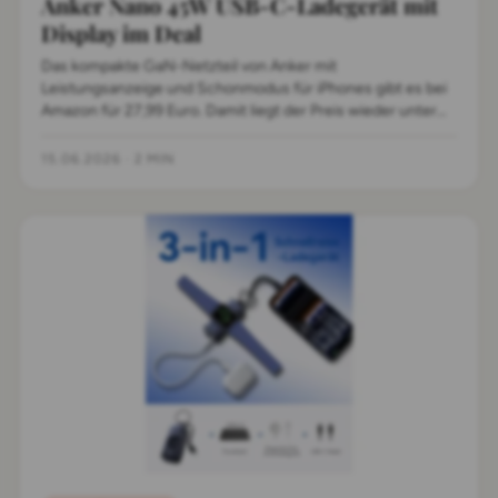
Anker Nano 45W USB-C-Ladegerät mit
Display im Deal
Das kompakte GaN-Netzteil von Anker mit
Leistungsanzeige und Schonmodus für iPhones gibt es bei
Amazon für 27,99 Euro. Damit liegt der Preis wieder unter
dem Vorangebot.
15.06.2026
·
2 MIN