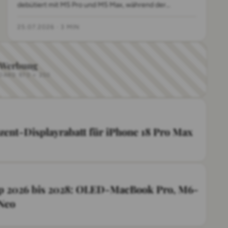
debütiert mit M5 Pro und M5 Max, während der
Marktstart sich auf Anfang 2027 verschiebt.
25.07.2026
·
3 MIN
-Werbung
BOARD 970 × 250
zent-Displayrabatt für iPhone 18 Pro Max
 2026 bis 2028: OLED-MacBook Pro, M6-
Neo