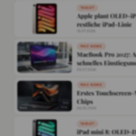
TABLET
Apple plant OLED-iP
restliche iPad-Linie
16.07.2026
MAC NEWS
MacBook Pro 2027: A
schnelles Einstiegsm
05.07.2026
MAC NEWS
Erstes Touchscreen
Chips
28.06.2026
TABLET
iPad mini 8: OLED-D