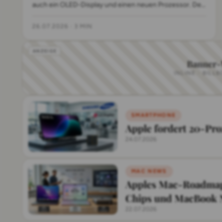
auch ein OLED-Display und einen neuen Prozessor. Der
Start wird für Oktober 2026 erwartet.
26.07.2026
·
3 MIN
Banner
INLINE · BILL
SMARTPHONE
Apple fordert 20-Pro
24.07.2026
MAC NEWS
Apples Mac-Roadmap
Chips und MacBook 
22.07.2026