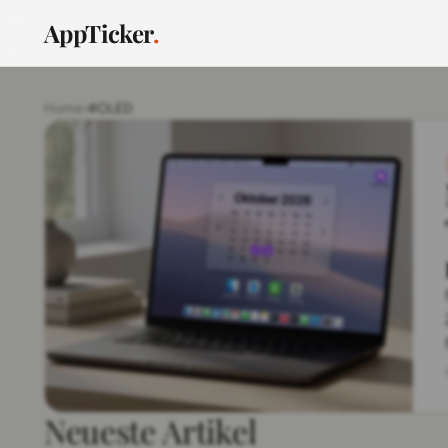
AppTicker
.
Home
›
#OLED
Neueste Artikel