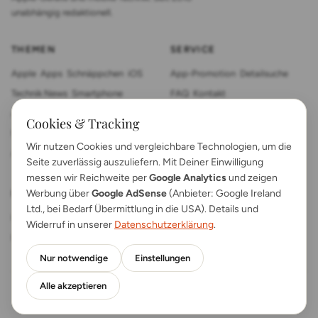
unabhängig redaktionell.
THEMEN
SERVICE
Apple
Apps
Schnäppchen
iOS
App-Promotion
Detailsuche
Technik News
Smartphone
FAQ
Kontakt
App Review
Sonstiges
Tablet
Cookies & Tracking
Mac News
Smartwatch
Wir nutzen Cookies und vergleichbare Technologien, um die
Anleitungen
Gadgets
Seite zuverlässig auszuliefern. Mit Deiner Einwilligung
messen wir Reichweite per
Google Analytics
und zeigen
Werbung über
Google AdSense
(Anbieter: Google Ireland
RECHTLICHES
Ltd., bei Bedarf Übermittlung in die USA). Details und
Impressum
Kontakt
Widerruf in unserer
Datenschutzerklärung
.
Datenschutz
App FAQs
Nur notwendige
Einstellungen
Alle akzeptieren
© 2026 AppTicker News · Als Amazon-Partner verdienen wir an
qualifizierten Verkäufen.